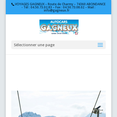
VOYAGES GAGNEUX – Route de Charmy – 74360 ABONDANCE
- Tél : 04.50.73.02.83 – Fax : 04.50.73.08.02 – Mail :
info@gagneux.fr
Sélectionner une page